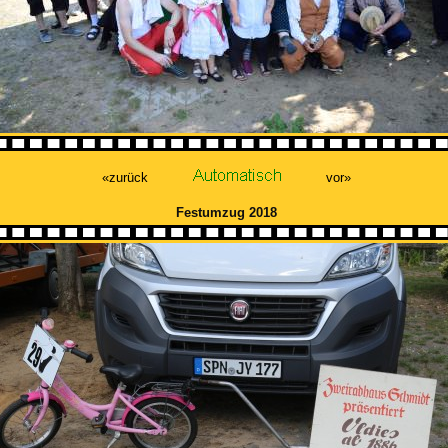
«zurück
vor»
Festumzug 2018