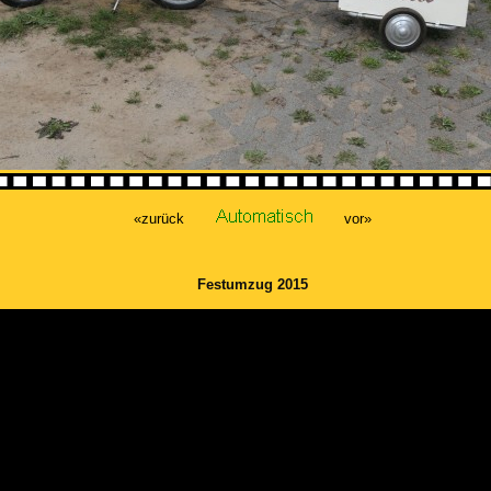
«zurück
vor»
Festumzug 2015